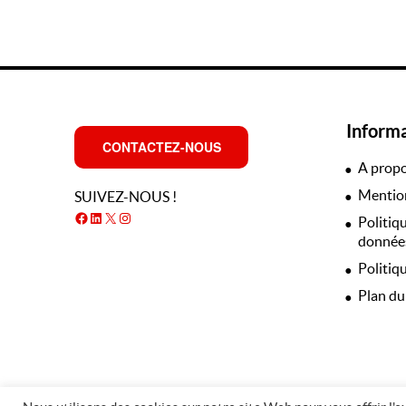
Inform
CONTACTEZ-NOUS
A prop
Mention
SUIVEZ-NOUS !
Facebook
LinkedIn
X
Instagram
Politiq
données
Politiq
Plan du