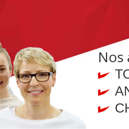
Nos 
T
A
C