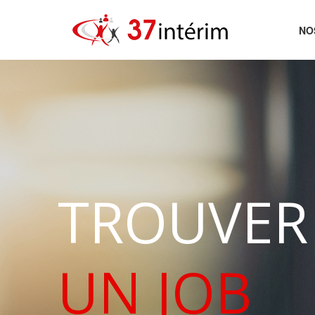
NO
AC
TROUVER
UN JOB