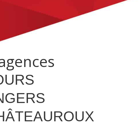
agences
OURS
NGERS
HÂTEAUROUX