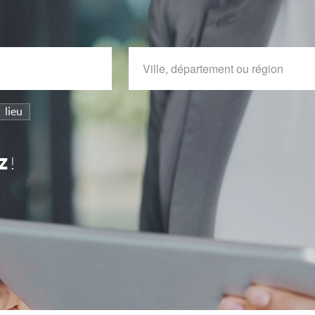
lieu
z
!