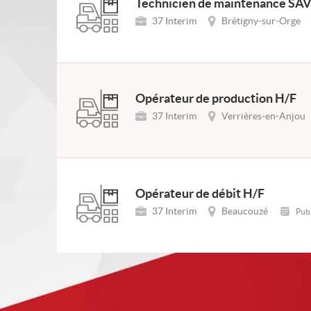
Technicien de maintenance SAV 
37 Interim
Brétigny-sur-Orge
Opérateur de production H/F
37 Interim
Verrières-en-Anjou
Opérateur de débit H/F
37 Interim
Beaucouzé
Publ