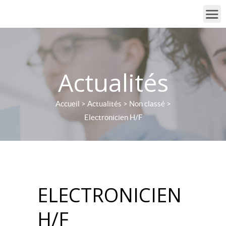
Actualités
Accueil
>
Actualités
>
Non classé
>
Electronicien H/F
ELECTRONICIEN
H/F