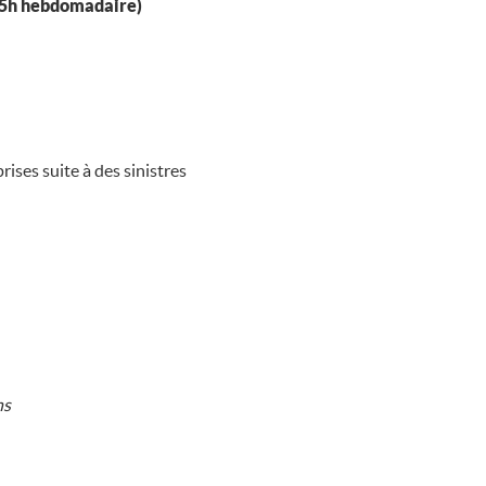
35h hebdomadaire)
ises suite à des sinistres
ns