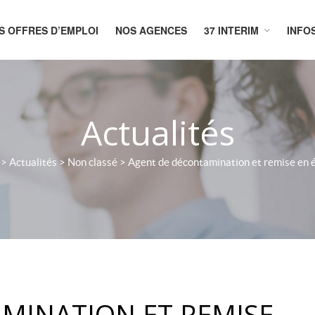
S OFFRES D’EMPLOI
NOS AGENCES
37 INTERIM
INFO
CUEIL
Actualités
>
Actualités
>
Non classé
>
Agent de décontamination et remise en 
MINATION ET REMISE