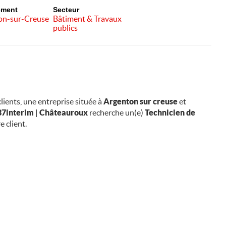
ement
Secteur
on-sur-Creuse
Bâtiment & Travaux
publics
lients, une entreprise située à
Argenton sur creuse
et
37interim
|
Châteauroux
recherche un(e)
Technicien de
 client.