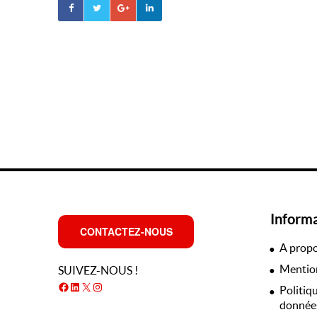
Inform
CONTACTEZ-NOUS
A prop
Mention
SUIVEZ-NOUS !
Facebook
LinkedIn
X
Instagram
Politiq
données