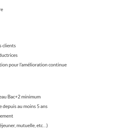
re
 clients
ductrices
sition pour l’amélioration continue
niveau Bac+2 minimum
re depuis au moins 5 ans
agement
éjeuner, mutuelle, etc…)