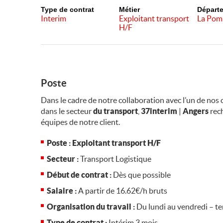
Type de contrat
Métier
Départ
Interim
Exploitant transport
La Pom
H/F
Poste
Dans le cadre de notre collaboration avec l’un de nos c
dans le secteur
du transport
,
37interim
|
Angers
rec
équipes de notre client.
Poste :
Exploitant transport H/F
Secteur :
Transport Logistique
Début de contrat :
Dès que possible
Salaire :
A partir de 16.62€/h bruts
Organisation du travail :
Du lundi au vendredi – t
Type de contrat :
Intérim 3 mois