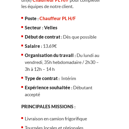
un(e)
Chauffeur PL H/F
pour compléter
les équipes de notre client.
Poste :
Chauffeur PL H/F
Secteur : Velles
Début de contrat :
Dès que possible
Salaire :
13.69€
Organisation du travail :
Du lundi au
vendredi, 35h hebdomadaire / 2h30 –
3h à 12h – 14 h
Type de contrat :
Intérim
Expérience souhaitée :
Débutant
accepté
PRINCIPALES MISSIONS :
Livraison en camion frigorifique
Tournées locales et régionales