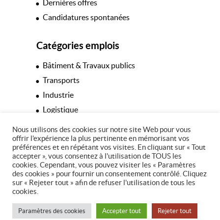
Dernières offres
Candidatures spontanées
Catégories emplois
Bâtiment & Travaux publics
Transports
Industrie
Logistique
Hôtellerie & Restauration
Nous utilisons des cookies sur notre site Web pour vous
offrir l'expérience la plus pertinente en mémorisant vos
Espaces verts
préférences et en répétant vos visites. En cliquant sur « Tout
Tertiaire
accepter », vous consentez à l'utilisation de TOUS les
cookies. Cependant, vous pouvez visiter les « Paramètres
des cookies » pour fournir un consentement contrôlé. Cliquez
sur « Rejeter tout » afin de refuser l'utilisation de tous les
cookies.
© Copyright 2026 - 37 Intérim
Paramètres des cookies
Accepter tout
Rejeter tout