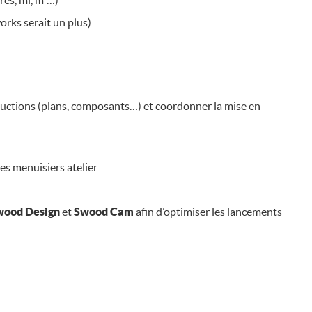
rés, ml, m²…)
orks serait un plus)
oductions (plans, composants…) et coordonner la mise en
es menuisiers atelier
wood Design
et
Swood Cam
afin d’optimiser les lancements