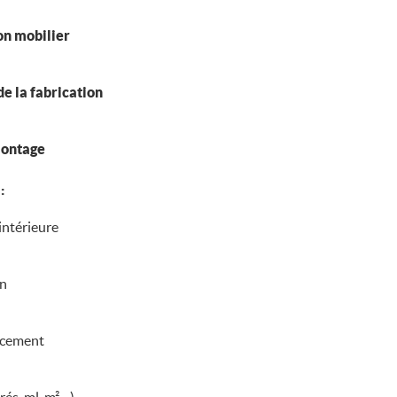
on mobilier
 la fabrication
montage
:
 intérieure
on
encement