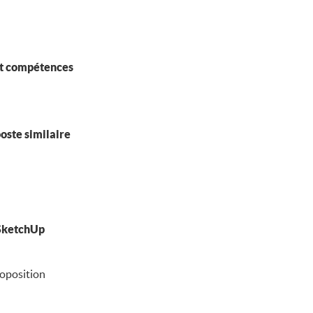
et compétences
oste similaire
 SketchUp
roposition