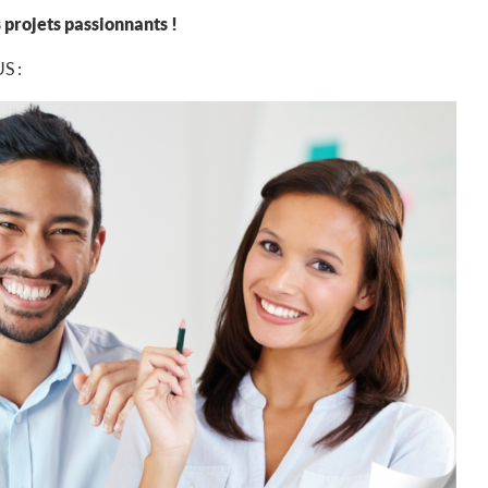
s projets passionnants !
S :