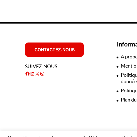
Inform
CONTACTEZ-NOUS
A prop
Mention
SUIVEZ-NOUS !
Facebook
LinkedIn
X
Instagram
Politiq
données
Politiq
Plan du