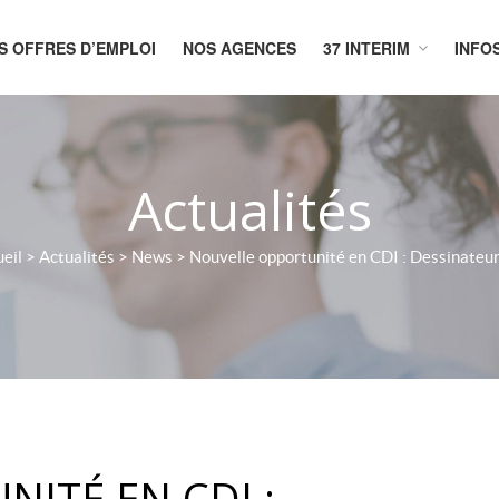
S OFFRES D’EMPLOI
NOS AGENCES
37 INTERIM
INFO
CUEIL
Actualités
eil
>
Actualités
>
News
>
Nouvelle opportunité en CDI : Dessinateu
ITÉ EN CDI :