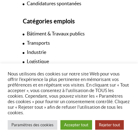
Candidatures spontanées
Catégories emplois
Bâtiment & Travaux publics
Transports
Industrie
Logistique
Hôtellerie & Restauration
Nous utilisons des cookies sur notre site Web pour vous
offrir l'expérience la plus pertinente en mémorisant vos
Espaces verts
préférences et en répétant vos visites. En cliquant sur « Tout
Tertiaire
accepter », vous consentez à l'utilisation de TOUS les
cookies. Cependant, vous pouvez visiter les « Paramètres
des cookies » pour fournir un consentement contrôlé. Cliquez
sur « Rejeter tout » afin de refuser l'utilisation de tous les
cookies.
© Copyright 2026 - 37 Intérim
Paramètres des cookies
Accepter tout
Rejeter tout