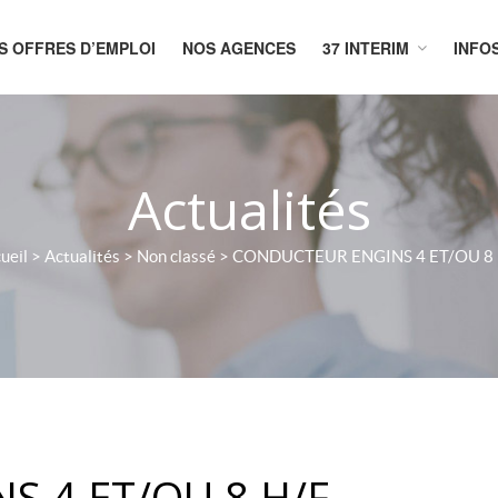
S OFFRES D’EMPLOI
NOS AGENCES
37 INTERIM
INFO
CUEIL
Actualités
ueil
>
Actualités
>
Non classé
>
CONDUCTEUR ENGINS 4 ET/OU 8 
 4 ET/OU 8 H/F