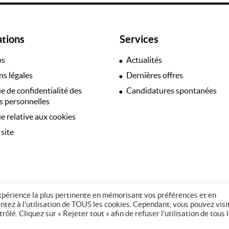
ations
Services
os
Actualités
s légales
Dernières offres
ue de confidentialité des
Candidatures spontanées
 personnelles
ue relative aux cookies
 site
expérience la plus pertinente en mémorisant vos préférences et en
entez à l'utilisation de TOUS les cookies. Cependant, vous pouvez visi
© Copyright 2026 - 37 Intérim
lé. Cliquez sur « Rejeter tout » afin de refuser l'utilisation de tous 