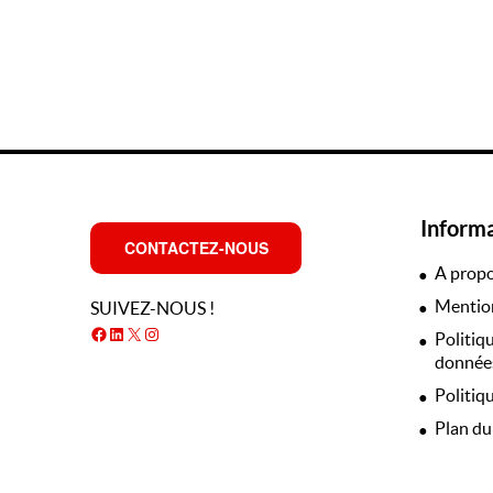
Inform
CONTACTEZ-NOUS
A prop
Mention
SUIVEZ-NOUS !
Facebook
LinkedIn
X
Instagram
Politiq
données
Politiq
Plan du