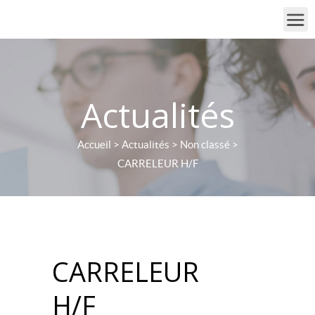
Actualités
Accueil
>
Actualités
>
Non classé
>
CARRELEUR H/F
CARRELEUR
H/F