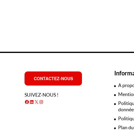
Inform
CONTACTEZ-NOUS
A prop
Mention
SUIVEZ-NOUS !
Facebook
LinkedIn
X
Instagram
Politiq
données
Politiq
Plan du