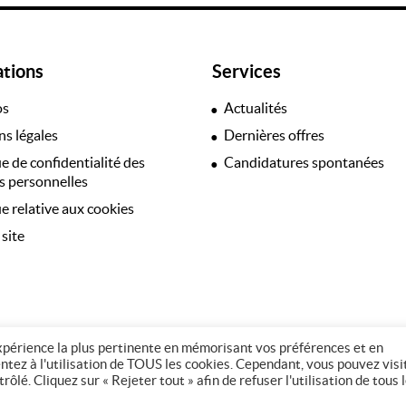
ations
Services
os
Actualités
s légales
Dernières offres
ue de confidentialité des
Candidatures spontanées
 personnelles
ue relative aux cookies
 site
expérience la plus pertinente en mémorisant vos préférences et en
entez à l'utilisation de TOUS les cookies. Cependant, vous pouvez visi
© Copyright 2026 - 37 Intérim
lé. Cliquez sur « Rejeter tout » afin de refuser l'utilisation de tous 