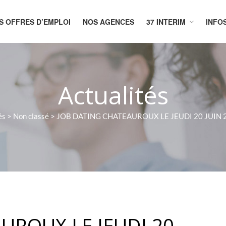
S OFFRES D’EMPLOI
NOS AGENCES
37 INTERIM
INFO
CUEIL
Actualités
és
>
Non classé
>
JOB DATING CHATEAUROUX LE JEUDI 20 JUIN 2
UROUX LE JEUDI 20