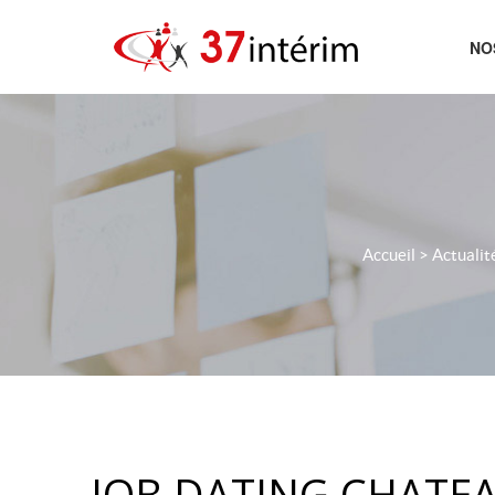
NO
AC
Accueil
>
Actualit
JOB DATING CHATEA